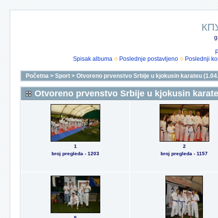
КП
g
P
Spisak albuma
Poslednje postavljeno
Poslednji k
Početna
>
Sport
>
Otvoreno prvenstvo Srbije u kjokusin karateu (1.04
Otvoreno prvenstvo Srbije u kjokusin karate
1
2
broj pregleda - 1203
broj pregleda - 1157
5