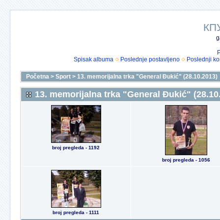
КП
g
P
Spisak albuma
Poslednje postavljeno
Poslednji k
Početna
>
Sport
>
13. memorijalna trka "General Đukić" (28.10.2013)
13. memorijalna trka "General Đukić" (28.10
broj pregleda - 1192
broj pregleda - 1056
broj pregleda - 1111