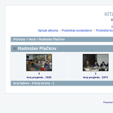
КП
g
P
Spisak albuma
Poslednje postavljeno
Poslednji k
Početna
>
Vesti
>
Radoslav Plačkov
Radoslav Plačkov
4
3
broj pregleda - 1926
broj pregleda - 2472
broj fajlova - 4 broj strana - 1
Powered