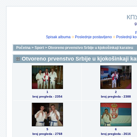
КП
g
P
Spisak albuma
Poslednje postavljeno
Poslednji k
Početna
>
Sport
>
Otvoreno prvenstvo Srbije u kjokošinkaji karateu
Otvoreno prvenstvo Srbije u kjokošinkaji ka
1
2
broj pregleda - 2354
broj pregleda - 2388
5
6
broj pregleda - 2768
broj pregleda - 2616