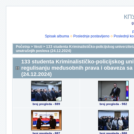
КП
g
P
Spisak albuma
Poslednje postavljeno
Poslednji k
Početna
>
Vesti
>
133 studenta Kriminalističko-policijskog univerzit
unutrašnjih poslova (24.12.2024)
133 studenta Kriminalističko-policijskog un
regulisanju međusobnih prava i obaveza sa
(24.12.2024)
broj pregleda - 889
broj pregleda - 982
broj pregleda - 887
broj pregleda - 888