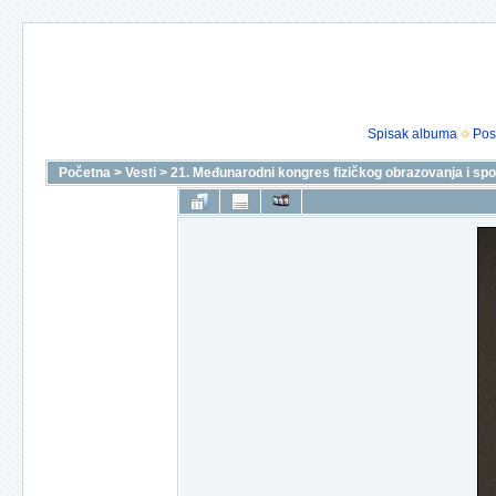
Spisak albuma
Pos
Početna
>
Vesti
>
21. Međunarodni kongres fizičkog obrazovanja i spo