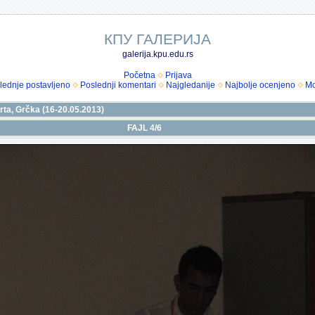
КПУ ГАЛЕРИЈА
galerija.kpu.edu.rs
Početna
Prijava
lednje postavljeno
Poslednji komentari
Najgledanije
Najbolje ocenjeno
Mo
rta, Grčka (16-20.05.2013)
FAJL 4/6