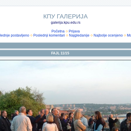
КПУ ГАЛЕРИЈА
galerija.kpu.edu.rs
Početna
Prijava
lednje postavljeno
Poslednji komentari
Najgledanije
Najbolje ocenjeno
Mo
FAJL 11/15