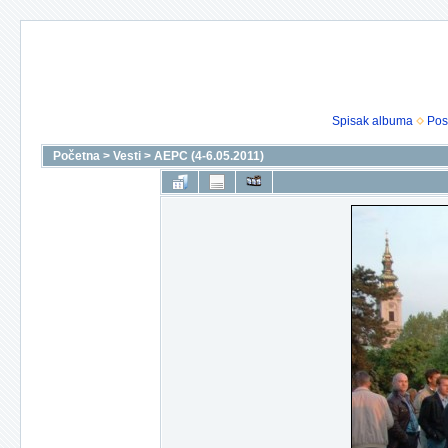
Spisak albuma
Pos
Početna
>
Vesti
>
AEPC (4-6.05.2011)