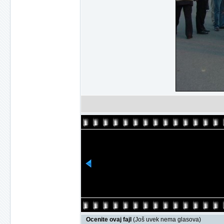
Ocenite ovaj fajl
(Još uvek nema glasova)