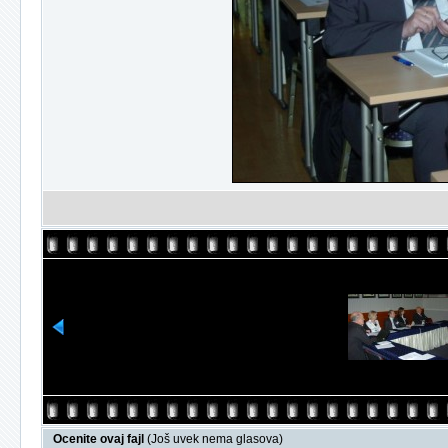
Ocenite ovaj fajl
(Još uvek nema glasova)