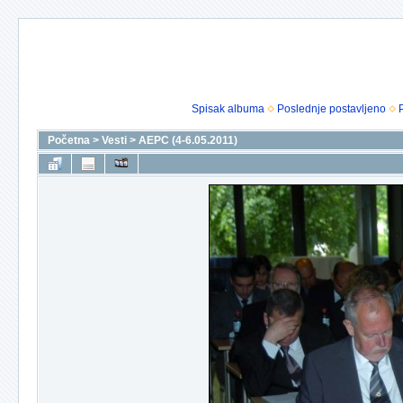
Spisak albuma
Poslednje postavljeno
Početna
>
Vesti
>
AEPC (4-6.05.2011)