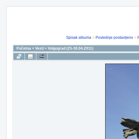
Spisak albuma
Poslednje postavljeno
Početna
>
Vesti
>
Volgograd (25-30.04.2011)