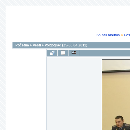
Spisak albuma
Pos
Početna
>
Vesti
>
Volgograd (25-30.04.2011)