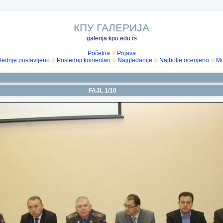
КПУ ГАЛЕРИЈА
galerija.kpu.edu.rs
Početna
Prijava
lednje postavljeno
Poslednji komentari
Najgledanije
Najbolje ocenjeno
Mo
FAJL 1/10