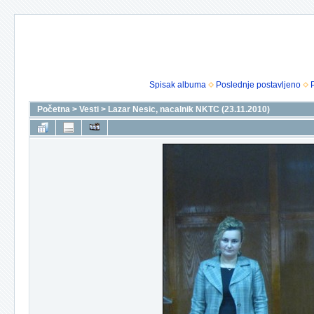
Spisak albuma
Poslednje postavljeno
Početna
>
Vesti
>
Lazar Nesic, nacalnik NKTC (23.11.2010)