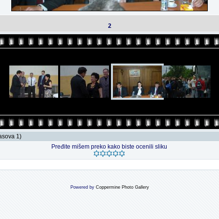
2
lasova 1)
Pređite mišem preko kako biste ocenili sliku
Powered by
Coppermine Photo Gallery