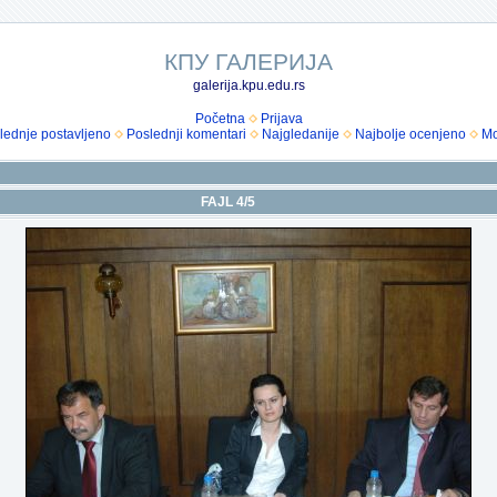
КПУ ГАЛЕРИЈА
galerija.kpu.edu.rs
Početna
Prijava
lednje postavljeno
Poslednji komentari
Najgledanije
Najbolje ocenjeno
Mo
FAJL 4/5