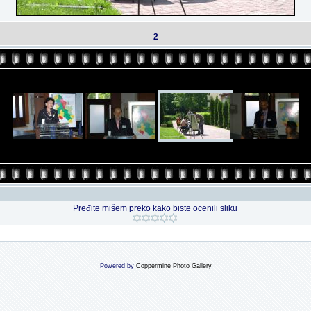
2
Pređite mišem preko kako biste ocenili sliku
Powered by
Coppermine Photo Gallery