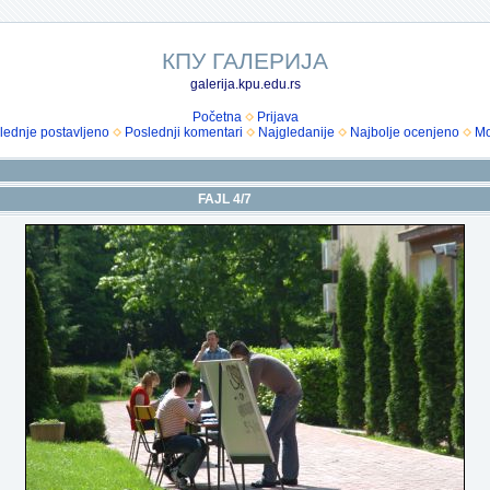
КПУ ГАЛЕРИЈА
galerija.kpu.edu.rs
Početna
Prijava
lednje postavljeno
Poslednji komentari
Najgledanije
Najbolje ocenjeno
Mo
FAJL 4/7