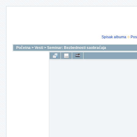
Spisak albuma
Pos
Početna
>
Vesti
>
Seminar: Bezbednosti saobraćaja