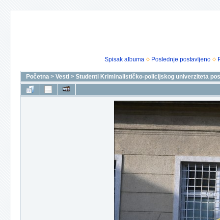
Spisak albuma
Poslednje postavljeno
Početna
>
Vesti
>
Studenti Kriminalističko-policijskog univerziteta p