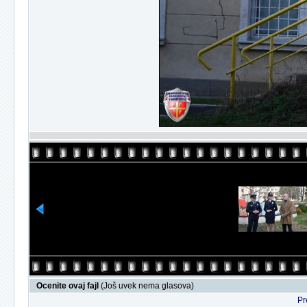
Ocenite ovaj fajl
(Još uvek nema glasova)
Pr