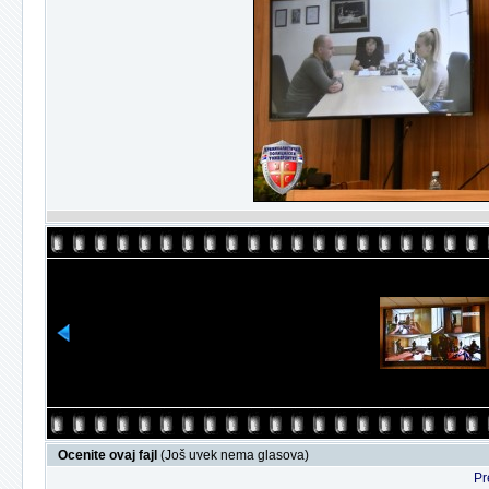
Ocenite ovaj fajl
(Još uvek nema glasova)
Pr