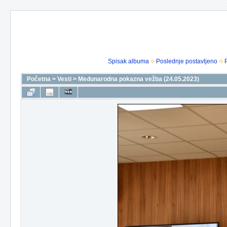
Spisak albuma
Poslednje postavljeno
Početna
>
Vesti
>
Međunarodna pokazna vežba (24.05.2023)