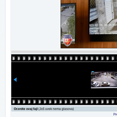
Ocenite ovaj fajl
(Još uvek nema glasova)
Pr