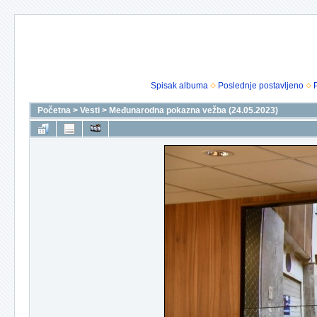
Spisak albuma
Poslednje postavljeno
Početna
>
Vesti
>
Međunarodna pokazna vežba (24.05.2023)