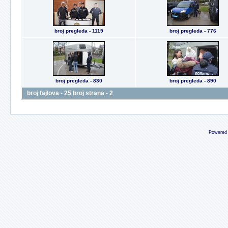
broj pregleda - 1119
broj pregleda - 776
broj pregleda - 830
broj pregleda - 890
broj fajlova - 25 broj strana - 2
Powered