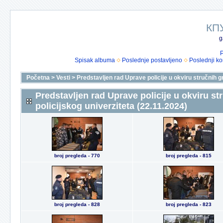
КП
g
P
Spisak albuma
Poslednje postavljeno
Poslednji k
Početna
>
Vesti
>
Predstavljen rad Uprave policije u okviru stručnih g
Predstavljen rad Uprave policije u okviru st
policijskog univerziteta (22.11.2024)
broj pregleda - 770
broj pregleda - 815
broj pregleda - 828
broj pregleda - 823