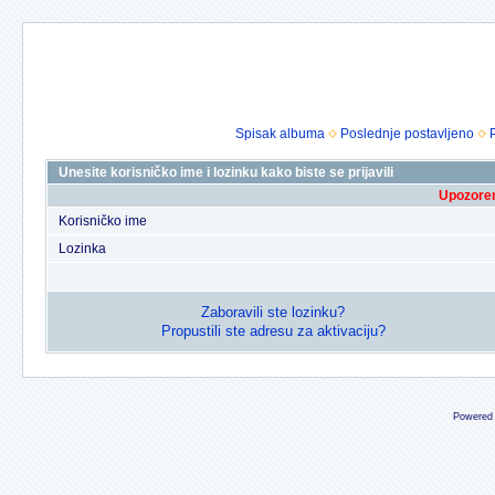
Spisak albuma
Poslednje postavljeno
Unesite korisničko ime i lozinku kako biste se prijavili
Upozoren
Korisničko ime
Lozinka
Zaboravili ste lozinku?
Propustili ste adresu za aktivaciju?
Powered