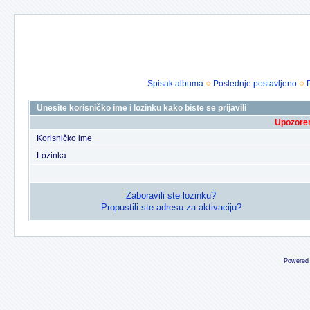
Spisak albuma
Poslednje postavljeno
Unesite korisničko ime i lozinku kako biste se prijavili
Upozoren
Korisničko ime
Lozinka
Zaboravili ste lozinku?
Propustili ste adresu za aktivaciju?
Powered