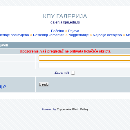
КПУ ГАЛЕРИЈА
galerija.kpu.edu.rs
Početna
Prijava
lednje postavljeno
Poslednji komentari
Najgledanije
Najbolje ocenjeno
Mo
avili
Upozorenje, vaš pregledač ne prihvata kolačiće skripta
Zapamtiti
U redu
iju?
Powered by
Coppermine Photo Gallery