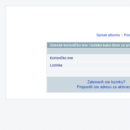
Spisak albuma
Pos
Unesite korisničko ime i lozinku kako biste se prij
Korisničko ime
Lozinka
Zaboravili ste lozinku?
Propustili ste adresu za aktivac