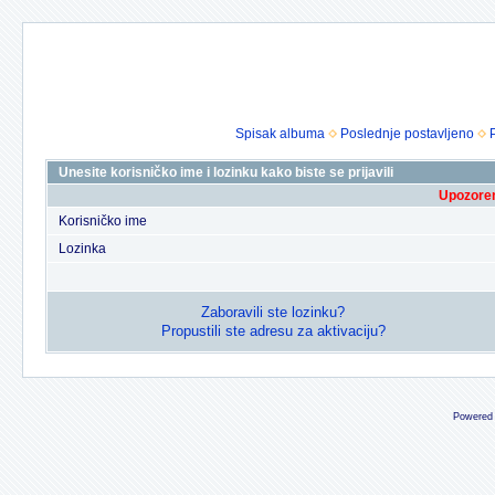
Spisak albuma
Poslednje postavljeno
Unesite korisničko ime i lozinku kako biste se prijavili
Upozoren
Korisničko ime
Lozinka
Zaboravili ste lozinku?
Propustili ste adresu za aktivaciju?
Powered