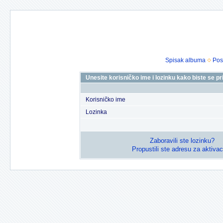
Spisak albuma
Pos
Unesite korisničko ime i lozinku kako biste se prij
Korisničko ime
Lozinka
Zaboravili ste lozinku?
Propustili ste adresu za aktivac