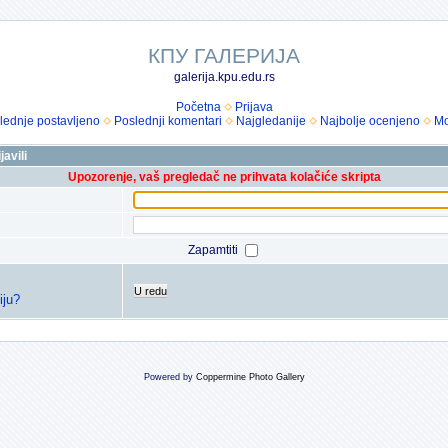
КПУ ГАЛЕРИЈА
galerija.kpu.edu.rs
Početna
Prijava
lednje postavljeno
Poslednji komentari
Najgledanije
Najbolje ocenjeno
Mo
avili
Upozorenje, vaš pregledač ne prihvata kolačiće skripta
Zapamtiti
U redu
iju?
Powered by
Coppermine Photo Gallery