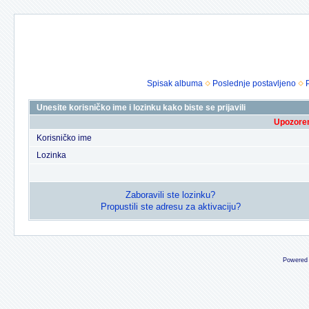
Spisak albuma
Poslednje postavljeno
Unesite korisničko ime i lozinku kako biste se prijavili
Upozoren
Korisničko ime
Lozinka
Zaboravili ste lozinku?
Propustili ste adresu za aktivaciju?
Powered