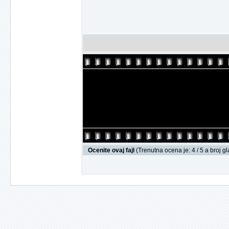
Ocenite ovaj fajl
(Trenutna ocena je: 4 / 5 a broj g