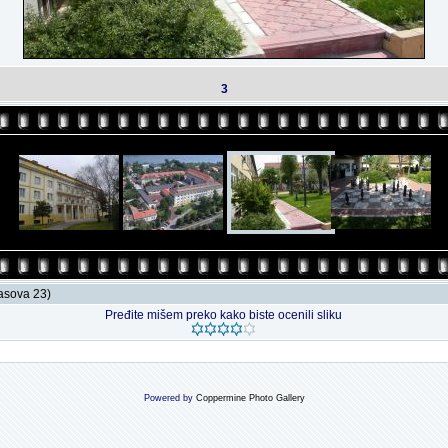
3
lasova 23)
Pređite mišem preko kako biste ocenili sliku
Powered by
Coppermine Photo Gallery