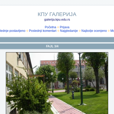
КПУ ГАЛЕРИЈА
galerija.kpu.edu.rs
Početna
Prijava
lednje postavljeno
Poslednji komentari
Najgledanije
Najbolje ocenjeno
Mo
FAJL 3/4