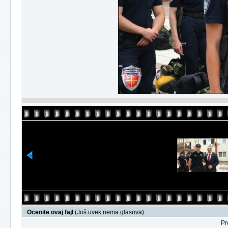
Ocenite ovaj fajl
(Još uvek nema glasova)
Pr