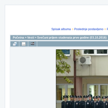
Spisak albuma
Poslednje postavljeno
Početna
>
Vesti
>
Svečani prijem studenata prve godine (03.10.2016)