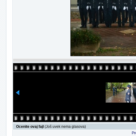
Ocenite ovaj fajl
(Još uvek nema glasova)
Pr