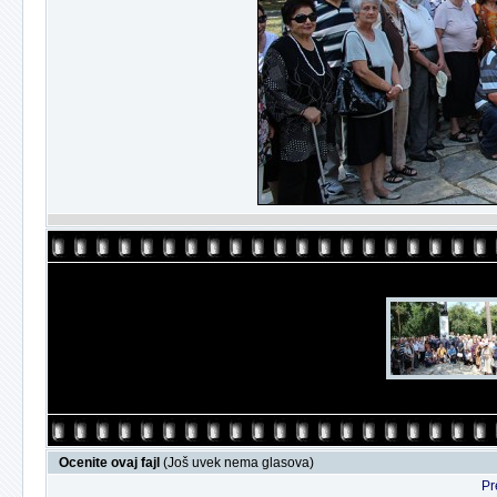
Ocenite ovaj fajl
(Još uvek nema glasova)
Pr