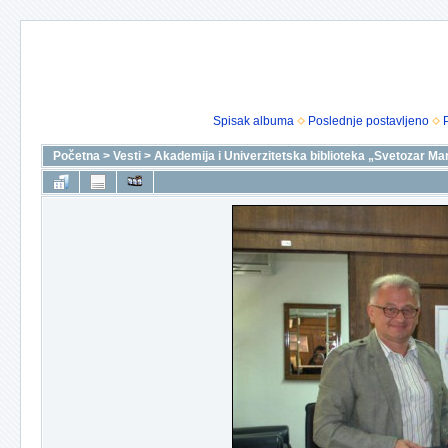
Spisak albuma
Poslednje postavljeno
Početna
>
Vesti
>
Akademija i Univerzitetska biblioteka „Svetozar Mar