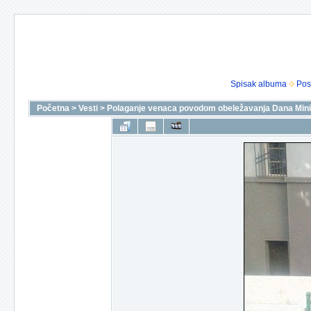
Spisak albuma
Pos
Početna
>
Vesti
>
Polaganje venaca povodom obeležavanja Dana Minist