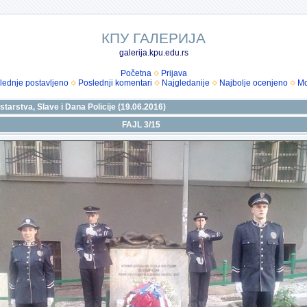
КПУ ГАЛЕРИЈА
galerija.kpu.edu.rs
Početna
Prijava
lednje postavljeno
Poslednji komentari
Najgledanije
Najbolje ocenjeno
Mo
arstva, Slave i Dana Policije (19.06.2016)
FAJL 3/15