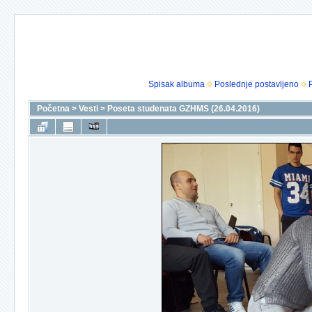
Spisak albuma
Poslednje postavljeno
Početna
>
Vesti
>
Poseta studenata GZHMS (26.04.2016)