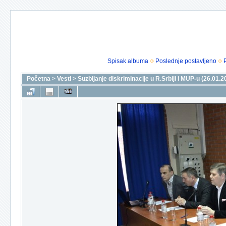
Spisak albuma
Poslednje postavljeno
Početna
>
Vesti
>
Suzbijanje diskriminacije u R.Srbiji i MUP-u (26.01.2