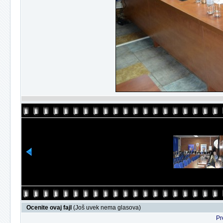
Ocenite ovaj fajl
(Još uvek nema glasova)
Pr