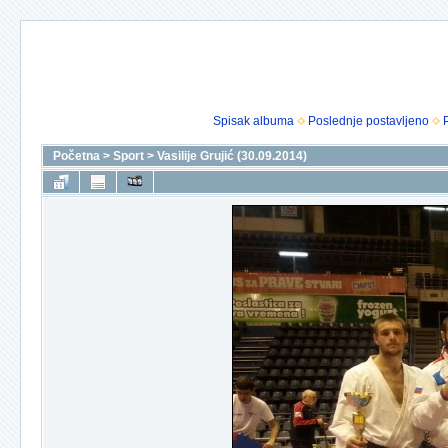
Spisak albuma
Poslednje postavljeno
Početna
>
Sport
>
Vasilije Grujić (30.09.2014)