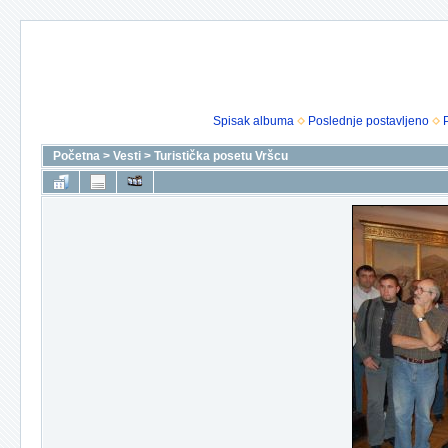
Spisak albuma
Poslednje postavljeno
Početna
>
Vesti
>
Turistička posetu Vršcu