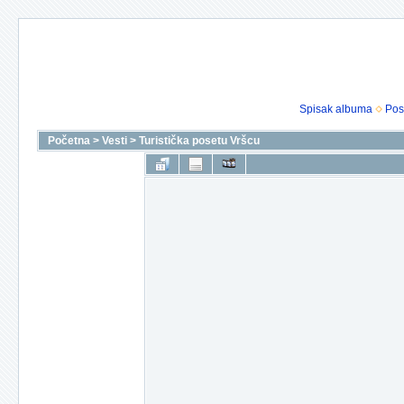
Spisak albuma
Pos
Početna
>
Vesti
>
Turistička posetu Vršcu