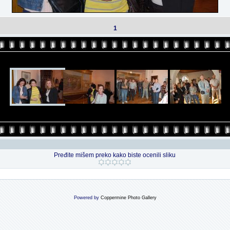
1
Pređite mišem preko kako biste ocenili sliku
Powered by
Coppermine Photo Gallery