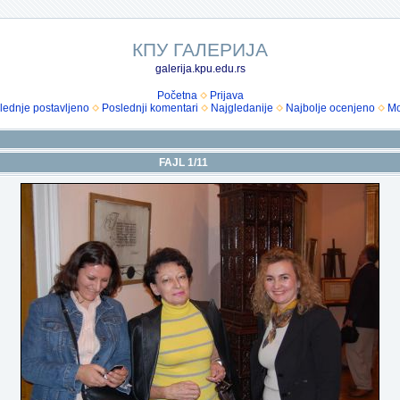
КПУ ГАЛЕРИЈА
galerija.kpu.edu.rs
Početna
Prijava
lednje postavljeno
Poslednji komentari
Najgledanije
Najbolje ocenjeno
Mo
FAJL 1/11