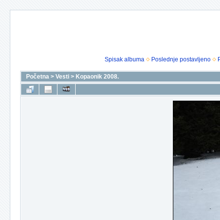
Spisak albuma
Poslednje postavljeno
Početna
>
Vesti
>
Kopaonik 2008.