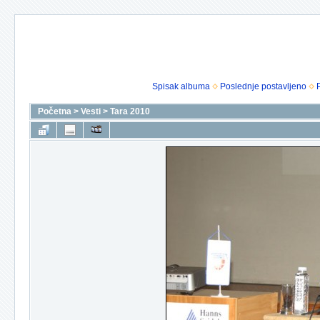
Spisak albuma
Poslednje postavljeno
Početna
>
Vesti
>
Tara 2010