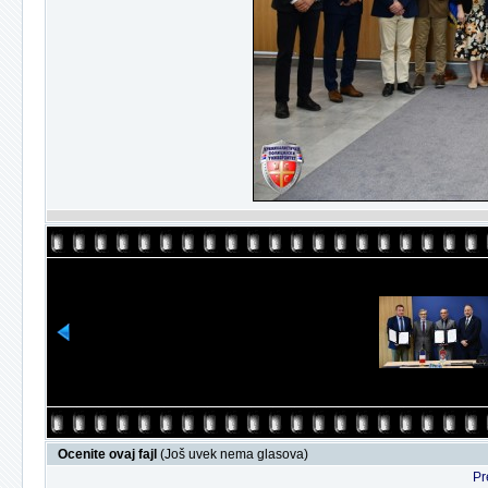
Ocenite ovaj fajl
(Još uvek nema glasova)
Pr