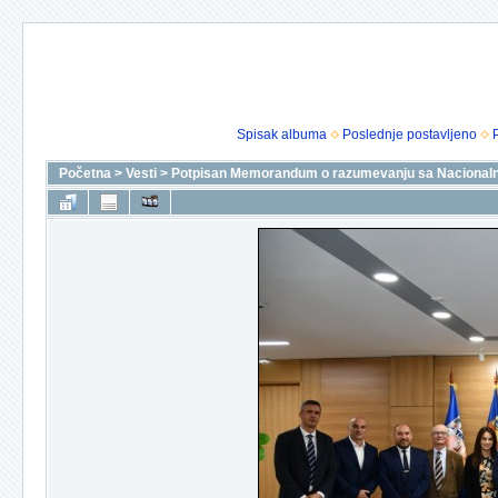
Spisak albuma
Poslednje postavljeno
Početna
>
Vesti
>
Potpisan Memorandum o razumevanju sa Nacionaln