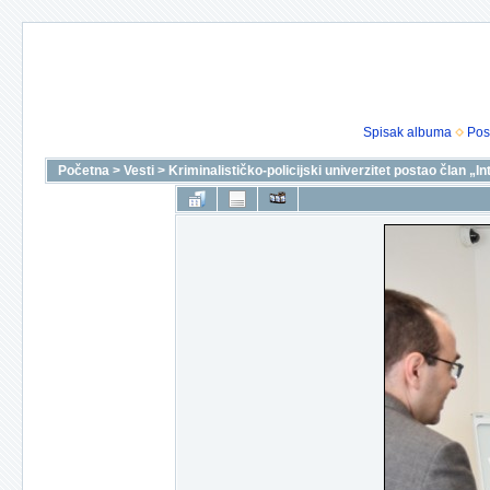
Spisak albuma
Pos
Početna
>
Vesti
>
Kriminalističko-policijski univerzitet postao član „