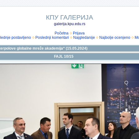
КПУ ГАЛЕРИЈА
galerija.kpu.edu.rs
Početna
Prijava
lednje postavljeno
Poslednji komentari
Najgledanije
Najbolje ocenjeno
Mo
Interpolove globalne mreže akademija“ (15.05.2024)
FAJL 10/15